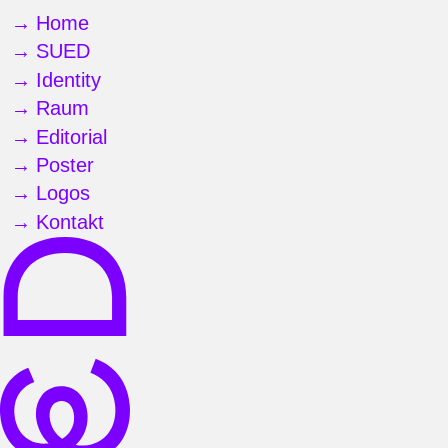
Home
SUED
Identity
Raum
Editorial
Poster
Logos
Kontakt
SUED
—
Design
für
Kultur,
Bildung
und
sonstige